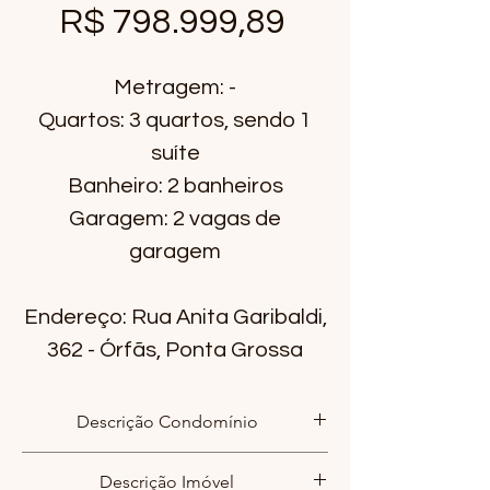
Preço
R$ 798.999,89
Metragem: -
Quartos: 3 quartos, sendo 1
suíte
Banheiro: 2 banheiros
Garagem: 2 vagas de
garagem
Endereço: Rua Anita Garibaldi,
362 - Órfãs, Ponta Grossa
Descrição Condomínio
02 elevadores;
Descrição Imóvel
Recepção com portaria;