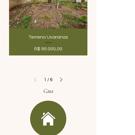
Terreno Uvaranas
Preço
R$ 95.000,00
1
/
6
Casa