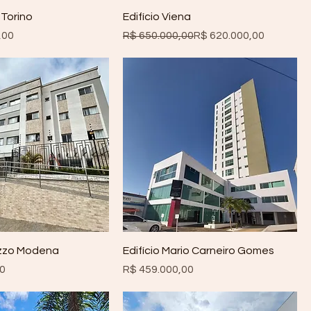
 Torino
Edifício Viena
Preço normal
Preço promocional
,00
R$ 650.000,00
R$ 620.000,00
azzo Modena
Edifício Mario Carneiro Gomes
Preço
00
R$ 459.000,00