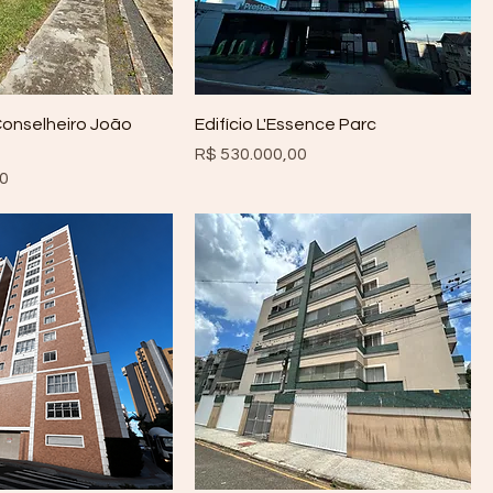
Conselheiro João
Edifício L'Essence Parc
Preço
R$ 530.000,00
00