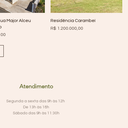
ua Major Alceu
Residência Carambeí
o
Preço
R$ 1.200.000,00
,00
Atendimento
Segunda a sexta das 9h às 12h
De 13h às 18h
Sábado das 9h às 11:30h