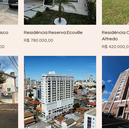
isco
Residência Reserva Ecoville
Residência 
Alfredo
Preço
R$ 780.000,00
Preço
,00
R$ 420.000,