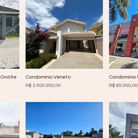
 Onófre
Condomínio Veneto
Condomínio U
Preço
Preço
R$ 2.500.000,00
R$ 85.000,00