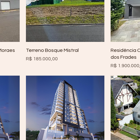
Moraes
Terreno Bosque Mistral
Residência 
dos Frades
Preço
R$ 185.000,00
Preço
R$ 1.900.000