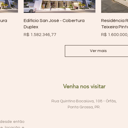
tura
Edifício San José - Cobertura
Residência R
Duplex
Teixeira Pint
Preço
Preço
R$ 1.582.346,77
R$ 1.600.000
Ver mais
Venha nos visitar
Rua Quintino Bocaiúva, 108 - Órfãs,
Ponta Grossa, PR.
 desde então
de locação e